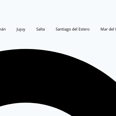
mán
Jujuy
Salta
Santiago del Estero
Mar del 