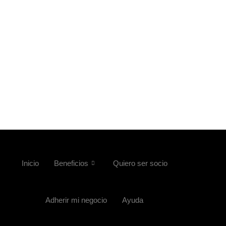
Inicio
Beneficios
Quiero ser socio
Adherir mi negocio
Ayuda