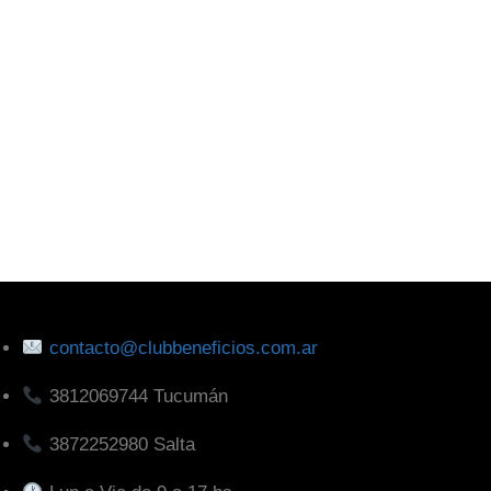
contacto@clubbeneficios.com.ar
3812069744 Tucumán
3872252980 Salta