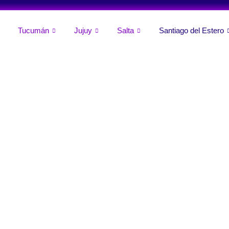
Tucumán
Jujuy
Salta
Santiago del Estero