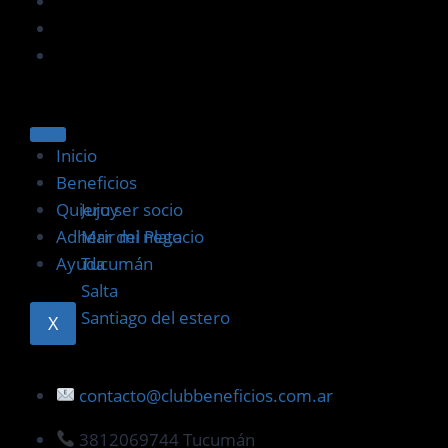
Inicio
Beneficios
Quiero ser socio
Jujuy
Adherir mi negocio
Mar del Plata
Ayuda
Tucumán
Salta
Santiago del estero
X
contacto@clubbeneficios.com.ar
3812069744 Tucumán