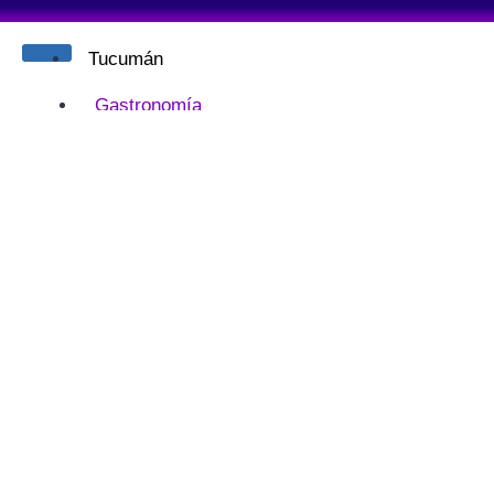
Tucumán
Gastronomía
Entretenimientos
Bebes y niños
Calzados
Moda
Belleza
Deportes
Gráficas y librerías
Home & Deco
Jugueterías
Ópticas
Regalerías
Tecnología e Informática
Turismo