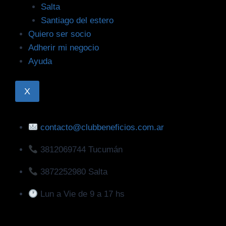
Veterinarias
Salta
Vehículos y Repuestos
Santiago del estero
Quiero ser socio
Salta
Adherir mi negocio
Ayuda
Gastronomía
Accesorios
Bebes y niños
X
Bebidas
Belleza
contacto@clubbeneficios.com.ar
Calzados
Deportes
3812069744 Tucumán
Entretenimiento
Eventos
3872252980 Salta
Fumigaciones
Lun a Vie de 9 a 17 hs
Gráficas y Librerías
Home & Deco
Jugueterías