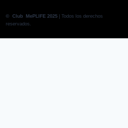
Marroquinerías
Mercados
© Club MePLIFE 2025
| Todos los derechos
Moda
reservados.
Ópticas
Ortopedias
Panaderías
Regalerías
Tecnología e informática
Vehículos y repuestos
Veterinarias
Transportes
Turismo
Santiago del Estero
Deportes
Gráficas y Librerías