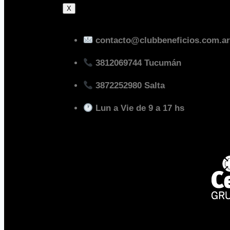
X
contacto@clubbeneficios.com.a
3812069744 Tucumán
3872252980 Salta
Lun a Vie de 9 a 17 hs