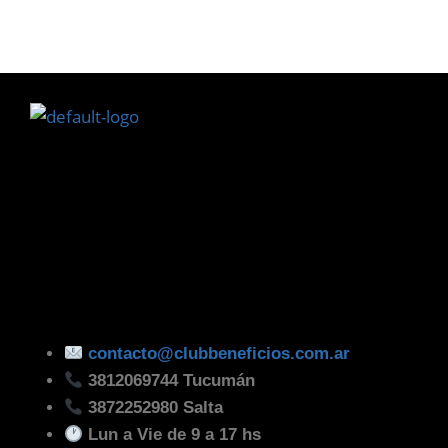
contacto@clubbeneficios.com.ar
3812069744 Tucumán
3872252980 Salta
Lun a Vie de 9 a 17 hs